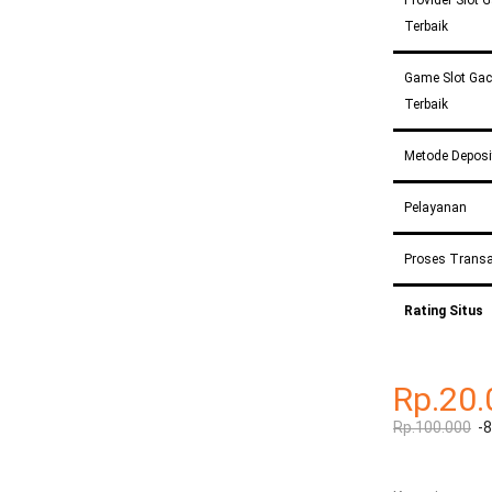
Provider Slot 
Terbaik
Game Slot Gac
Terbaik
Metode Deposi
Pelayanan
Proses Transa
Rating Situs
Rp.20.
Rp.100.000
-